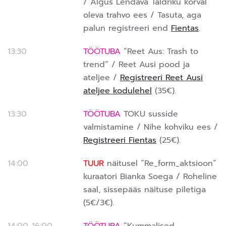
/ Algus Lendava Taldriku kõrval
oleva trahvo ees / Tasuta, aga
palun registreeri end
Fientas
.
13:30
TÖÖTUBA
“Reet Aus: Trash to
trend” / Reet Ausi pood ja
ateljee /
Registreeri Reet Ausi
ateljee kodulehel
(35€).
13:30
TÖÖTUBA
TOKU susside
valmistamine / Nihe kohviku ees /
Registreeri Fientas
(25€).
14:00
TUUR
näitusel “Re_form_aktsioon”
kuraatori Bianka Soega / Roheline
saal, sissepääs näituse piletiga
(5€/3€).