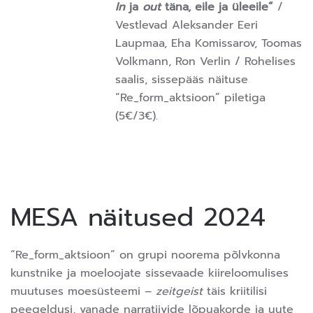
In
ja
out
täna, eile ja üleeile”
/
Vestlevad Aleksander Eeri
Laupmaa, Eha Komissarov, Toomas
Volkmann, Ron Verlin / Rohelises
saalis, sissepääs näituse
“Re_form_aktsioon” piletiga
(5€/3€).
MESA näitused 2024
“Re_form_aktsioon” on grupi noorema põlvkonna
kunstnike ja moeloojate sissevaade kiireloomulises
muutuses moesüsteemi –
zeitgeist
täis kriitilisi
peegeldusi, vanade narratiivide lõpuakorde ja uute