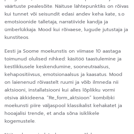
väärtuste pealesõite. Näituse lähtepunktiks on rõivas
kui tunnet või seisundit edasi andev keha kate, s.o
emotsioonide talletaja, narratiivide kandja ja
ümberlükkaja. Mood kui rõivaese, lugude jutustaja ja
kunstiteos.
Eesti ja Soome moekunstis on viimase 10 aastaga
toimunud olulised nihked: käsitöö taastulemine ja
kestlikkusele keskendumine, sooneutraalsus,
kehapositiivsus, emotsionaalsus ja kaasatus. Mood
on laienenud rõivastelt ruumi ja võib ilmneda nii
aktsiooni, installatsiooni kui alles lõplikku vormi
otsiva äkkideena. “Re_form_aktsioon” kombibki
moekunsti piire väljaspool klassikalist kehakatet ja
hooajalisi trende, et anda sõna isiklikele
kogemustele.