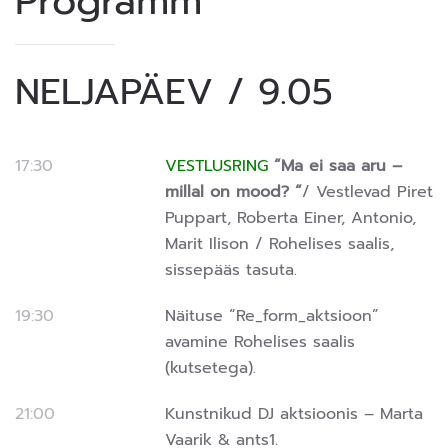
Programm
NELJAPÄEV / 9.05
17:30
VESTLUSRING
“Ma ei saa aru –
millal on mood? “
/
Vestlevad Piret
Puppart, Roberta Einer, Antonio,
Marit Ilison /
Rohelises saalis,
sissepääs tasuta.
19:30
Näituse “Re_form_aktsioon”
avamine Rohelises saalis
(kutsetega).
21:00
Kunstnikud DJ aktsioonis – Marta
Vaarik & ants1.