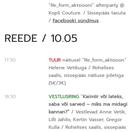
“Re_form_aktsiooni” afterparty @
Kopli Couture. / Sissepääs tasuta
/
Facebooki sündmus
.
REEDE / 10.05
17:30
TUUR
n
äitusel “Re_form_aktsioon”
Helene Vetikuga / Rohelises
saalis, sissepääs näituse piletiga
(5€/3€).
18:30
VESTLUSRING
“
Kašmiir või lateks,
saba või sarved – miks ma midagi
kannan?”
/
Vestlevad Anne Vetik,
Lilli Jahilo, Kertin Vasser, Gregor
Kulla /
Rohelises saalis, sissepääs