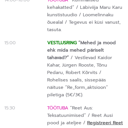
14:00-16:00
TÖÖTUBA
“Kummalised
kehakatted” / Läbiviija Maru Karu
kunstistuudio / Loomelinnaku
õuealal /
Tegevus ei küsi vanust,
tasuta.
15:00
VESTLUSRING
“Mehed ja mood
ehk mida mehed päriselt
tahavad?”
/ Vestlevad Kaidor
Kahar, Jürgen Rooste, Tõnu
Pedaru, Robert Kõrvits /
Rohelises saalis, sissepääs
näituse “Re_form_aktsioon”
piletiga (5€/3€).
15:30
TÖÖTUBA
“Reet Aus:
Teksatuunimised” / Reet Ausi
pood ja ateljee /
Registreeri Reet