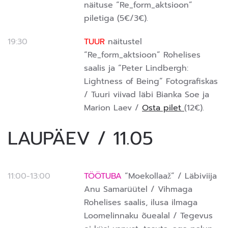
näituse “Re_form_aktsioon”
piletiga (5€/3€).
19:30
TUUR
näitustel
“Re_form_aktsioon” Rohelises
saalis ja “Peter Lindbergh:
Lightness of Being” Fotografiskas
/ Tuuri viivad läbi Bianka Soe ja
Marion Laev /
Osta pilet
(12€).
LAUPÄEV / 11.05
11:00-13:00
TÖÖTUBA
“Moekollaaž” / Läbiviija
Anu Samarüütel / Vihmaga
Rohelises saalis, ilusa ilmaga
Loomelinnaku õuealal / Tegevus