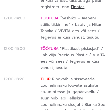
ei küsi vanust, tasuta, aga palun
registreeri end
Fientas
.
12:00-14:00
TÖÖTUBA
“Sashiko – Jaapani
stiilis tikkimine” / Läbiviija Hikari
Tanaka / VIVITA ees või sees /
Tegevus ei küsi vanust, tasuta.
12:00-15:00
TÖÖTUBA
“Plastikust pisiasjad”
/
Läbiviija Precious Plastic / VIVITA
ees või sees /
Tegevus ei küsi
vanust, tasuta.
12:00-13:20
TUUR
Ringkäik ja sissevaade
Loomelinnaku loovate asukate
stuudiotesse ja igapäevaellu /
Tuuri viib läbi Telliskivi
Loomelinnaku sisujuht Bianka Soe