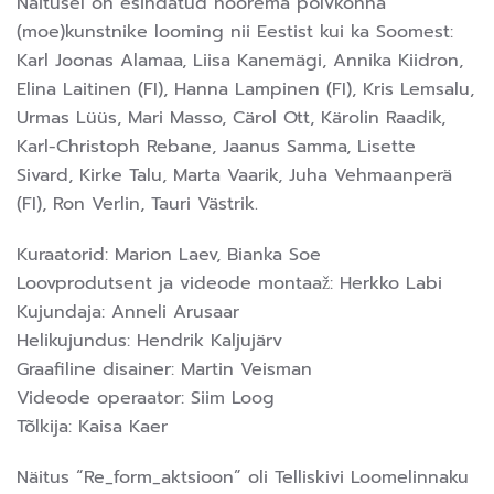
Näitusel on esindatud noorema põlvkonna
(moe)kunstnike looming nii Eestist kui ka Soomest:
Karl Joonas Alamaa, Liisa Kanemägi, Annika Kiidron,
Elina Laitinen (FI), Hanna Lampinen (FI), Kris Lemsalu,
Urmas Lüüs, Mari Masso, Cärol Ott, Kärolin Raadik,
Karl-Christoph Rebane, Jaanus Samma, Lisette
Sivard, Kirke Talu, Marta Vaarik, Juha Vehmaanperä
(FI), Ron Verlin, Tauri Västrik.
Kuraatorid: Marion Laev, Bianka Soe
Loovprodutsent ja videode montaaž: Herkko Labi
Kujundaja: Anneli Arusaar
Helikujundus: Hendrik Kaljujärv
Graafiline disainer: Martin Veisman
Videode operaator: Siim Loog
Tõlkija: Kaisa Kaer
Näitus “Re_form_aktsioon” oli Telliskivi Loomelinnaku