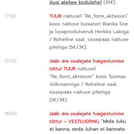
Ausi ateljee kodulehel
(35€).
17:00
TUUR
näitusel “Re_form_aktsioon”
koos näituse kuraatori Bianka Soe
ja loovprodutsendi Herkko Labiga
/ Roheline saal, sissepääs näituse
piletiga (5€/3€).
17:00
Jääb ära osalejate haigestumise
tõttu! TUUR
näitusel
“Re_form_aktsioon” koos Toomas
Volkmanniga / Roheline saal,
sissepääs näituse piletiga
(5€/3€).
18:00
Jääb ära osalejate haigestumise
tõttu! – VESTLUSRING
“
Mida Juku
ei kanna, seda Juhan ei kannata.